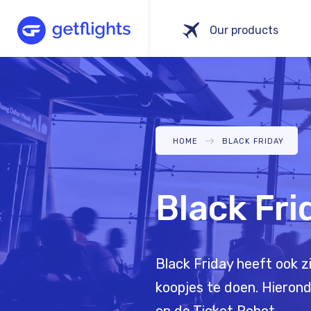
Skip
Main
Our products
to
navigation
main
content
BREADCRUMB
HOME
BLACK FRIDAY
Black Fri
Black Friday heeft ook 
koopjes te doen. Hierond