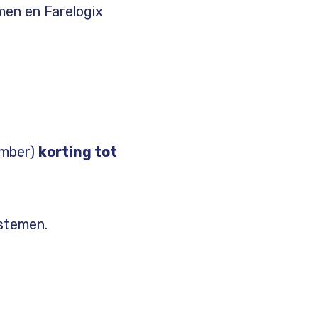
en en Farelogix
ember)
korting tot
stemen.