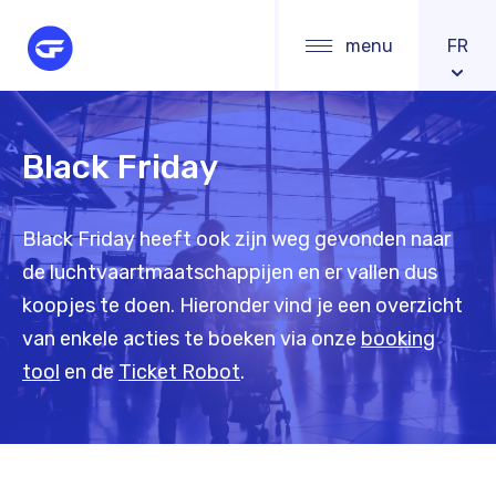
Skip
Main
menu
FR
to
navigation
main
content
Black Friday
Black Friday heeft ook zijn weg gevonden naar
de luchtvaartmaatschappijen en er vallen dus
koopjes te doen. Hieronder vind je een overzicht
van enkele acties te boeken via onze
booking
tool
en de
Ticket Robot
.