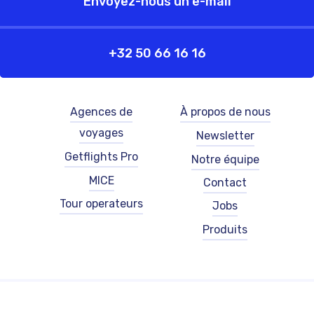
Envoyez-nous un e-mail
+32 50 66 16 16
Footer
Footer
Agences de
À propos de nous
-
-
voyages
Newsletter
left
right
-
-
Getflights Pro
Notre équipe
French
French
MICE
Contact
(België)
(België)
Tour operateurs
Jobs
Produits